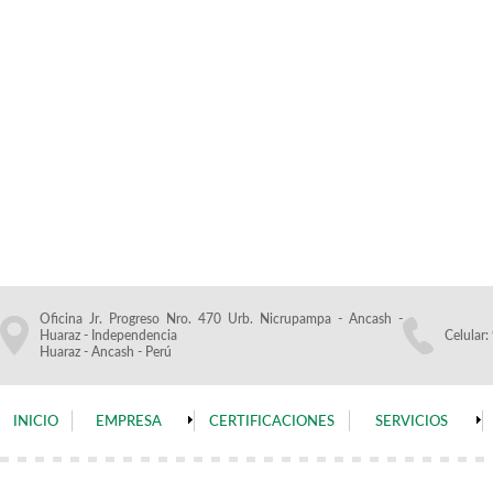
Oficina Jr. Progreso Nro. 470 Urb. Nicrupampa - Ancash -
Huaraz - Independencia
Celular
Huaraz - Ancash - Perú
INICIO
EMPRESA
CERTIFICACIONES
SERVICIOS